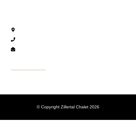
Anschrift
Aufenfeldweg 10, A-6274 Aschau
+49 170 8723310
info@zillertal-chalet.com
Navigation starten
© Copyright Zillertal Chalet 2026