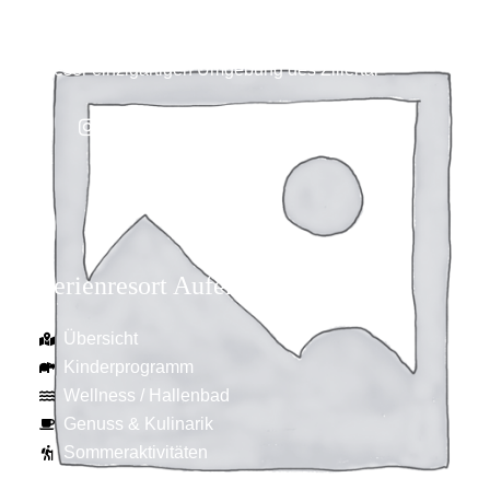
gemütliches Chalet in Aufenfeld dient Ihnen als
perfekte Ausgangsbasis für all Ihre Aktivitäten in
dieser einzigartigen Umgebung des Zillertal
Ferienresort Aufenfeld
Übersicht
Kinderprogramm
Wellness / Hallenbad
Genuss & Kulinarik
Sommeraktivitäten