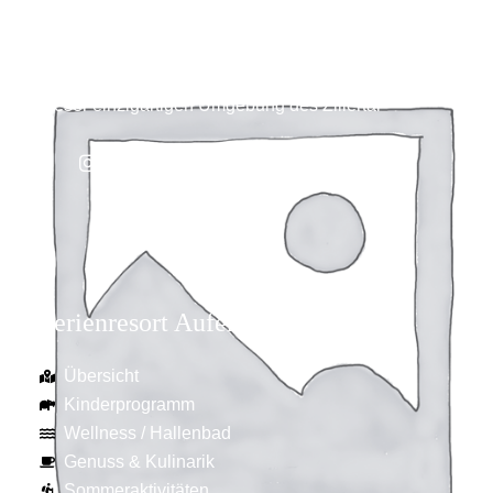
unvergessliche Momente zu erleben. Unser
gemütliches Chalet in Aufenfeld dient Ihnen als
perfekte Ausgangsbasis für all Ihre Aktivitäten in
dieser einzigartigen Umgebung des Zillertal
Ferienresort Aufenfeld
Übersicht
Kinderprogramm
Wellness / Hallenbad
Genuss & Kulinarik
Sommeraktivitäten